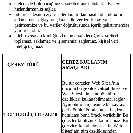
Gelecekte bulunacağınız ziyaretler sırasındaki faaliyetleri
hızlandırmanızı sağlar.
İnternet sitesinin ziyaretçiler tarafından nasıl kullanıldığını
anlamamızı sağlayarak, istatistiki verileri bir araya
getirmemize ve bu veriler doğrultusunda içerik geliştirmemize
yardımcı olur.
Hiçbir koşulda kimliğinizi tanımlayabileceğimiz verileri
toplamaz, saklamaz ve işlememizi sağlamaz, kişisel veri
niteliği taşımaz.
ÇEREZ KULLANIM
ÇEREZ TÜRÜ
AMAÇLARI
Bu tür çerezler, Web Sitesi’nin
düzgün bir şekilde çalışabilmesi ve
Web Sitesi’nin sunduğu tüm
özellikleri kullanabilmenizi sağlar.
Aynı oturum içerisinde bir sayfaya
geri dönüldüğünde önceki eylemi
1.
GEREKLİ ÇEREZLER
hatırlama buna örnek verilebilir. Bu
çerezler kimliğinizi tanımlamaz. Bu
çerezleri kabul etmezseniz, Web
Sitesi’nin tüm özelliklerinden