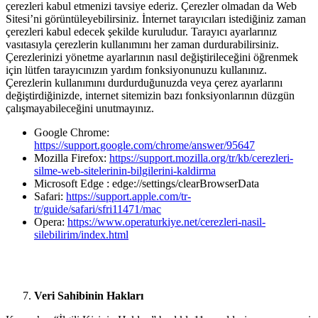
çerezleri kabul etmenizi tavsiye ederiz. Çerezler olmadan da Web
Sitesi’ni görüntüleyebilirsiniz. İnternet tarayıcıları istediğiniz zaman
çerezleri kabul edecek şekilde kuruludur. Tarayıcı ayarlarınız
vasıtasıyla çerezlerin kullanımını her zaman durdurabilirsiniz.
Çerezlerinizi yönetme ayarlarının nasıl değiştirileceğini öğrenmek
için lütfen tarayıcınızın yardım fonksiyonunuzu kullanınız.
Çerezlerin kullanımını durdurduğunuzda veya çerez ayarlarını
değiştirdiğinizde, internet sitemizin bazı fonksiyonlarının düzgün
çalışmayabileceğini unutmayınız.
Google Chrome:
https://support.google.com/chrome/answer/95647
Mozilla Firefox:
https://support.mozilla.org/tr/kb/cerezleri-
silme-web-sitelerinin-bilgilerini-kaldirma
Microsoft Edge : edge://settings/clearBrowserData
Safari:
https://support.apple.com/tr-
tr/guide/safari/sfri11471/mac
Opera:
https://www.operaturkiye.net/cerezleri-nasil-
silebilirim/index.html
Veri Sahibinin Hakları