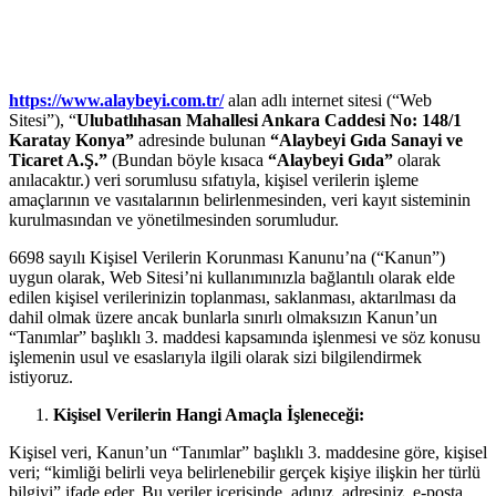
https://www.alaybeyi.com.tr/
alan adlı internet sitesi (“Web
Sitesi”), “
Ulubatlıhasan Mahallesi Ankara Caddesi No: 148/1
Karatay Konya”
adresinde bulunan
“Alaybeyi Gıda Sanayi ve
Ticaret A.Ş.”
(Bundan böyle kısaca
“Alaybeyi Gıda”
olarak
anılacaktır.)
veri sorumlusu sıfatıyla, kişisel verilerin işleme
amaçlarının ve vasıtalarının belirlenmesinden, veri kayıt sisteminin
kurulmasından ve yönetilmesinden sorumludur.
6698 sayılı Kişisel Verilerin Korunması Kanunu’na (“Kanun”)
uygun olarak, Web Sitesi’ni kullanımınızla bağlantılı olarak elde
edilen kişisel verilerinizin toplanması, saklanması, aktarılması da
dahil olmak üzere ancak bunlarla sınırlı olmaksızın Kanun’un
“Tanımlar” başlıklı 3. maddesi kapsamında işlenmesi ve söz konusu
işlemenin usul ve esaslarıyla ilgili olarak sizi bilgilendirmek
istiyoruz.
Kişisel Verilerin Hangi Amaçla İşleneceği:
Kişisel veri, Kanun’un “Tanımlar” başlıklı 3. maddesine göre, kişisel
veri; “kimliği belirli veya belirlenebilir gerçek kişiye ilişkin her türlü
bilgiyi” ifade eder. Bu veriler içerisinde, adınız, adresiniz, e-posta