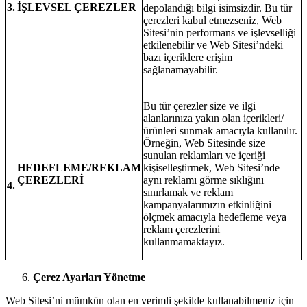
3.
İŞLEVSEL ÇEREZLER
depolandığı bilgi isimsizdir. Bu tür
çerezleri kabul etmezseniz, Web
Sitesi’nin performans ve işlevselliği
etkilenebilir ve Web Sitesi’ndeki
bazı içeriklere erişim
sağlanamayabilir.
Bu tür çerezler size ve ilgi
alanlarınıza yakın olan içerikleri/
ürünleri sunmak amacıyla kullanılır.
Örneğin, Web Sitesinde size
sunulan reklamları ve içeriği
HEDEFLEME/REKLAM
kişiselleştirmek, Web Sitesi’nde
ÇEREZLERİ
aynı reklamı görme sıklığını
4.
sınırlamak ve reklam
kampanyalarımızın etkinliğini
ölçmek amacıyla hedefleme veya
reklam çerezlerini
kullanmamaktayız.
Çerez Ayarları Yönetme
Web Sitesi’ni mümkün olan en verimli şekilde kullanabilmeniz için