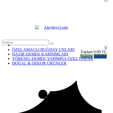
GİRİŞ YAP
ÜYE OL
0
ÖZEL AMAÇLI BUĞDAY UNLARI
Toplam
0.00 TL
HAZIR EKMEK KARIŞIMLARI
Temizle
Sepetim
YÖRESEL EKMEK YAPIMINA ÖZEL UNLAR
DOĞAL & DEKOR ÜRÜNLER