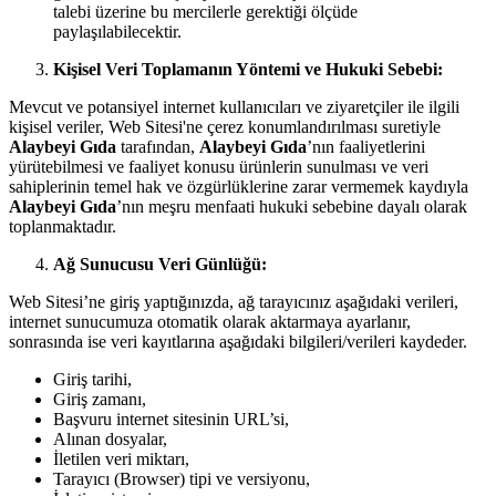
talebi üzerine bu mercilerle gerektiği ölçüde
paylaşılabilecektir.
Kişisel Veri Toplamanın Yöntemi ve Hukuki Sebebi:
Mevcut ve potansiyel internet kullanıcıları ve ziyaretçiler ile ilgili
kişisel veriler, Web Sitesi'ne çerez konumlandırılması suretiyle
Alaybeyi Gıda
tarafından,
Alaybeyi Gıda
’nın faaliyetlerini
yürütebilmesi ve faaliyet konusu ürünlerin sunulması ve veri
sahiplerinin temel hak ve özgürlüklerine zarar vermemek kaydıyla
Alaybeyi Gıda
’nın meşru menfaati hukuki sebebine dayalı olarak
toplanmaktadır.
Ağ Sunucusu Veri Günlüğü:
Web Sitesi’ne giriş yaptığınızda, ağ tarayıcınız aşağıdaki verileri,
internet sunucumuza otomatik olarak aktarmaya ayarlanır,
sonrasında ise veri kayıtlarına aşağıdaki bilgileri/verileri kaydeder.
Giriş tarihi,
Giriş zamanı,
Başvuru internet sitesinin URL’si,
Alınan dosyalar,
İletilen veri miktarı,
Tarayıcı (Browser) tipi ve versiyonu,