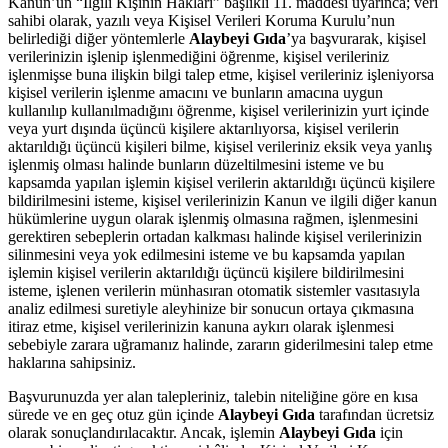
Kanun’un “İlgili Kişinin Hakları” başlıklı 11. maddesi uyarınca; veri
sahibi olarak, yazılı veya Kişisel Verileri Koruma Kurulu’nun
belirlediği diğer yöntemlerle
Alaybeyi Gıda
’ya başvurarak, kişisel
verilerinizin işlenip işlenmediğini öğrenme, kişisel verileriniz
işlenmişse buna ilişkin bilgi talep etme, kişisel verileriniz işleniyorsa
kişisel verilerin işlenme amacını ve bunların amacına uygun
kullanılıp kullanılmadığını öğrenme, kişisel verilerinizin yurt içinde
veya yurt dışında üçüncü kişilere aktarılıyorsa, kişisel verilerin
aktarıldığı üçüncü kişileri bilme, kişisel verileriniz eksik veya yanlış
işlenmiş olması halinde bunların düzeltilmesini isteme ve bu
kapsamda yapılan işlemin kişisel verilerin aktarıldığı üçüncü kişilere
bildirilmesini isteme, kişisel verilerinizin Kanun ve ilgili diğer kanun
hükümlerine uygun olarak işlenmiş olmasına rağmen, işlenmesini
gerektiren sebeplerin ortadan kalkması halinde kişisel verilerinizin
silinmesini veya yok edilmesini isteme ve bu kapsamda yapılan
işlemin kişisel verilerin aktarıldığı üçüncü kişilere bildirilmesini
isteme, işlenen verilerin münhasıran otomatik sistemler vasıtasıyla
analiz edilmesi suretiyle aleyhinize bir sonucun ortaya çıkmasına
itiraz etme, kişisel verilerinizin kanuna aykırı olarak işlenmesi
sebebiyle zarara uğramanız halinde, zararın giderilmesini talep etme
haklarına sahipsiniz.
Başvurunuzda yer alan talepleriniz, talebin niteliğine göre en kısa
sürede ve en geç otuz gün içinde
Alaybeyi Gıda
tarafından ücretsiz
olarak sonuçlandırılacaktır. Ancak, işlemin
Alaybeyi Gıda
için