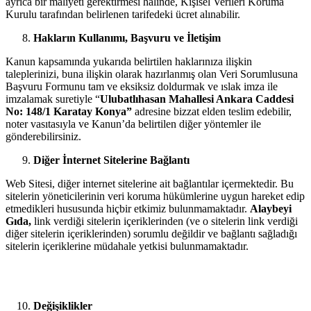
ayrıca bir maliyeti gerektirmesi hâlinde, Kişisel Verileri Koruma
Kurulu tarafından belirlenen tarifedeki ücret alınabilir.
Hakların Kullanımı, Başvuru ve İletişim
Kanun kapsamında yukarıda belirtilen haklarınıza ilişkin
taleplerinizi, buna ilişkin olarak hazırlanmış olan Veri Sorumlusuna
Başvuru Formunu tam ve eksiksiz doldurmak ve ıslak imza ile
imzalamak suretiyle “
Ulubatlıhasan Mahallesi Ankara Caddesi
No: 148/1 Karatay Konya”
adresine bizzat elden teslim edebilir,
noter vasıtasıyla ve Kanun’da belirtilen diğer yöntemler ile
gönderebilirsiniz.
Diğer İnternet Sitelerine Bağlantı
Web Sitesi, diğer internet sitelerine ait bağlantılar içermektedir. Bu
sitelerin yöneticilerinin veri koruma hükümlerine uygun hareket edip
etmedikleri hususunda hiçbir etkimiz bulunmamaktadır.
Alaybeyi
Gıda,
link verdiği sitelerin içeriklerinden (ve o sitelerin link verdiği
diğer sitelerin içeriklerinden) sorumlu değildir ve bağlantı sağladığı
sitelerin içeriklerine müdahale yetkisi bulunmamaktadır.
Değişiklikler