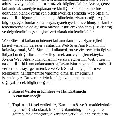
adresiniz veya telefon numaranız vb. bilgiler olabilir. Ayrıca, çerez
kullanılmak suretiyle toplanan ve kimliğinizin belirlenmesine
doğrudan olanak vermeyen bilgiler/veriler, (örneğin Web Sitesi’ni
nasıl kullandığınız, sitenin hangi bölümlerini ziyaret ettiğiniz gibi
bilgiler), eğer bunlar kullanıcıya/ziyaretçiye tahsis edilmiş bir kimlik
temelindeyse ve dolayısıyla bireyselleştirilerek toplanmış, saklanmış
ve değerlendirilmişse, kişisel veri olarak nitelendirilebilir.
Web Sitesi’ni kullanan internet kullanıcılarının ve ziyaretçilerin
kişisel verilerini, çerezler vasıtasıyla Web Sitesi’nin kullanımını
kolaylaştırmak, Web Sitesi’ni, kullanıcıların ve ziyaretçilerin ilgi ve
ihtiyaçları doğrultusunda özelleştirmek amacıyla işlemekteyiz.
Ayrıca Web Sitesi kullanıcılarının ve ziyaretçilerinin Web Sitesi’ni
nasıl kullandıklarını anlamamızı sağlayan isimsiz ve toplu istatistiki
verileri bir araya getirmemize ve Web Sitesi’nin yapılarını ve
içeriklerini geliştirmemize yardımcı olmaları amaçlarıyla
işlemekteyiz. Bu veriler sizin kimliğinizi tanımlamamızı
sağlayabilecek bilgiler değildir.
Kişisel Verilerin Kimlere ve Hangi Amaçla
Aktarılabileceği:
Toplanan kişisel verileriniz, Kanun’un 8. ve 9. maddelerinde
uyarınca,
Gıda
olarak hukuki yükümlülüğümüzü yerine
getirebilmek amaçlarıyla kanunen yetkili kılınan mercilerin