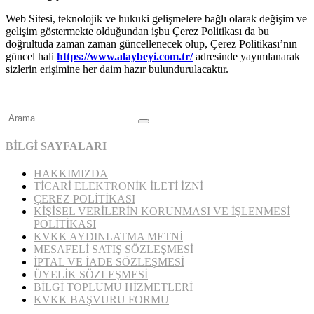
Web Sitesi, teknolojik ve hukuki gelişmelere bağlı olarak değişim ve
gelişim göstermekte olduğundan işbu Çerez Politikası da bu
doğrultuda zaman zaman güncellenecek olup, Çerez Politikası’nın
güncel hali
https://www.alaybeyi.com.tr/
adresinde yayımlanarak
sizlerin erişimine her daim hazır bulundurulacaktır.
BİLGİ SAYFALARI
HAKKIMIZDA
TİCARİ ELEKTRONİK İLETİ İZNİ
ÇEREZ POLİTİKASI
KİŞİSEL VERİLERİN KORUNMASI VE İŞLENMESİ
POLİTİKASI
KVKK AYDINLATMA METNİ
MESAFELİ SATIŞ SÖZLEŞMESİ
İPTAL VE İADE SÖZLEŞMESİ
ÜYELİK SÖZLEŞMESİ
BİLGİ TOPLUMU HİZMETLERİ
KVKK BAŞVURU FORMU