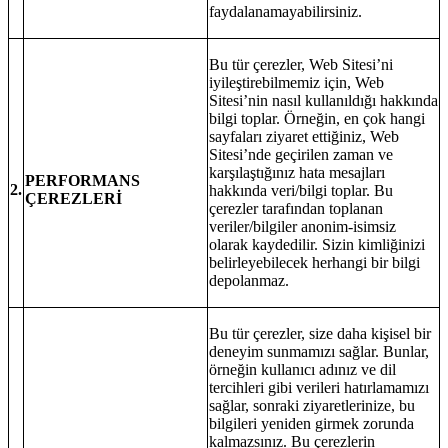
faydalanamayabilirsiniz.
Bu tür çerezler, Web Sitesi’ni
iyileştirebilmemiz için, Web
Sitesi’nin nasıl kullanıldığı hakkında
bilgi toplar. Örneğin, en çok hangi
sayfaları ziyaret ettiğiniz, Web
Sitesi’nde geçirilen zaman ve
karşılaştığınız hata mesajları
PERFORMANS
2.
hakkında veri/bilgi toplar. Bu
ÇEREZLERİ
çerezler tarafından toplanan
veriler/bilgiler anonim-isimsiz
olarak kaydedilir. Sizin kimliğinizi
belirleyebilecek herhangi bir bilgi
depolanmaz.
Bu tür çerezler, size daha kişisel bir
deneyim sunmamızı sağlar. Bunlar,
örneğin kullanıcı adınız ve dil
tercihleri gibi verileri hatırlamamızı
sağlar, sonraki ziyaretlerinize, bu
bilgileri yeniden girmek zorunda
kalmazsınız. Bu çerezlerin